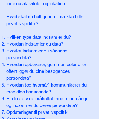
for dine aktiviteter og lokation.
Hvad skal du helt generelt dække i din
privatlivspolitik?
Hvilken type data indsamler du?
Hvordan indsamler du data?
Hvorfor indsamler du sådanne
persondata?
Hvordan opbevarer, gemmer, deler eller
offentliggør du dine besøgendes
persondata?
Hvordan (og hvornår) kommunikerer du
med dine besøgende?
Er din service målrettet mod mindreårige,
og indsamler du deres persondata?
Opdateringer til privatlivspolitik
Kontaktoplysninger
Du kan læse denne
supportartikel
(på
engelsk) for at få mere information om,